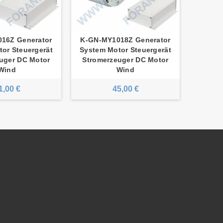
16Z Generator
K-GN-MY1018Z Generator
K-GN-
or Steuergerät
System Motor Steuergerät
System
uger DC Motor
Stromerzeuger DC Motor
Strom
Wind
Wind
1,00 €
45,00 €