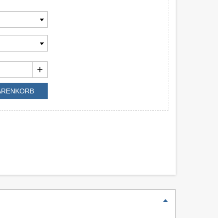
add
WARENKORB