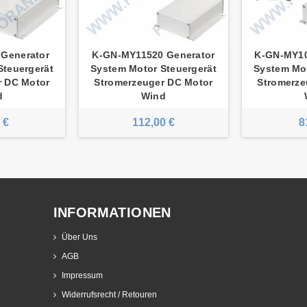
Generator
K-GN-MY11520 Generator
K-GN-MY10
Steuergerät
System Motor Steuergerät
System Mot
r DC Motor
Stromerzeuger DC Motor
Stromerze
d
Wind
 €
112,00 €
8
INFORMATIONEN
Über Uns
AGB
Impressum
Widerrufsrecht / Retouren