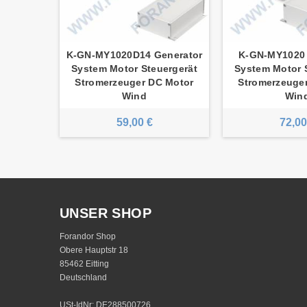
erator
K-GN-MY1020D14 Generator
K-GN-MY1020 
ergerät
System Motor Steuergerät
System Motor 
 Motor
Stromerzeuger DC Motor
Stromerzeuge
Wind
Win
59,00 €
72,00
UNSER SHOP
Forandor Shop
Obere Hauptstr 18
85462 Eitting
Deutschland
USt-IdNr: DE288500726