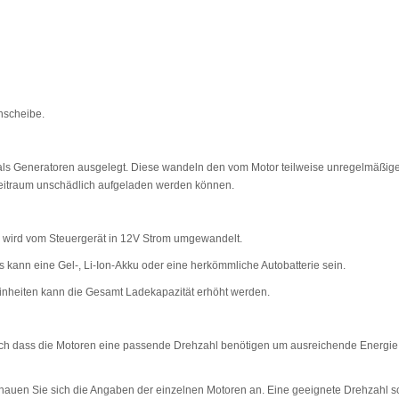
enscheibe.
 als Generatoren ausgelegt. Diese wandeln den vom Motor teilweise unregelmäßig
Zeitraum unschädlich aufgeladen werden können.
e wird vom Steuergerät in 12V Strom umgewandelt.
 kann eine Gel-, Li-Ion-Akku oder eine herkömmliche Autobatterie sein.
-Einheiten kann die Gesamt Ladekapazität erhöht werden.
edoch dass die Motoren eine passende Drehzahl benötigen um ausreichende Energie
en Sie sich die Angaben der einzelnen Motoren an. Eine geeignete Drehzahl sollt