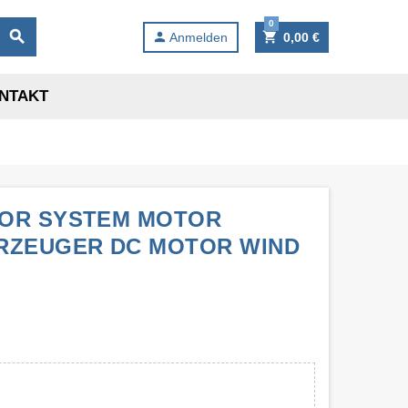
0
search
person
shopping_cart
Anmelden
0,00 €
NTAKT
TOR SYSTEM MOTOR
RZEUGER DC MOTOR WIND