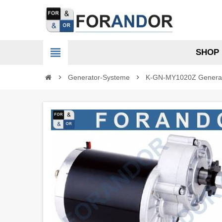
view_headline
SHOP
chevron_right
Generator-Systeme
chevron_right
K-GN-MY1020Z Generato