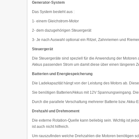
Generator-System
Das System besteht aus :
1- einem Gleichstrom-Motor
2- dem dazugehörigen Steuergerät
3- Je nach Auswahl optional ein Ritzel, Zahnriemen und Riem
Steuergerät
Die Steuergeräte sind speziell für die Anwendung der Motoren
Akkus passenden Strom um damit diese über einen längeren 
Batterien und Energiespeicherung
Die Ladekapazität hängt von der Leistung des Motors ab. Dies
Sie benötigen Batterien/Akkus mit 12V Spannungseingang. Dies
Durch die parallele Verschaltung mehrerer Batterie bzw. Akku
Drehzahl und Drehmoment
Die externe Rotation-Quelle kann beliebig sein. Wichtig ist j
ist auch nicht hilfreich.
Um rauszufinden welche Drehzahlen die Motoren benötigen schau