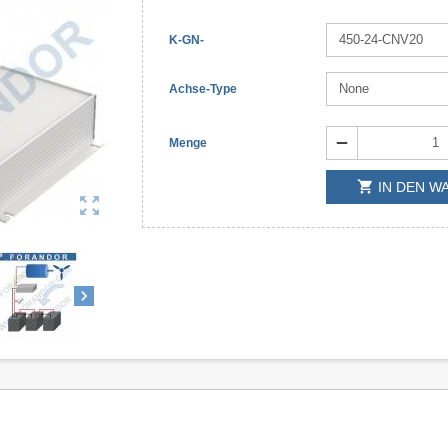
K-GN-
Achse-Type
remove
Menge
shopping_cart
IN DEN 
zoom_out_map
chevron_right