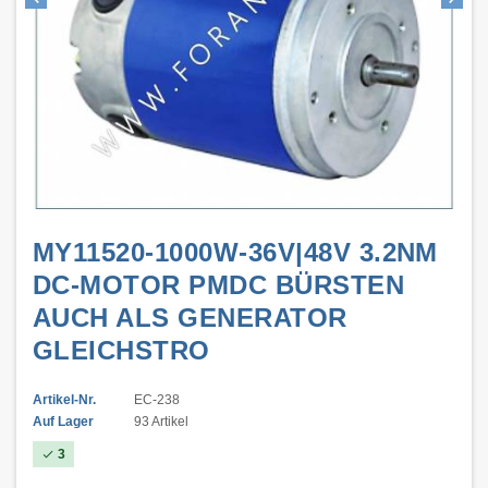
MY11520-1000W-36V|48V 3.2NM
DC-MOTOR PMDC BÜRSTEN
AUCH ALS GENERATOR
GLEICHSTRO
Artikel-Nr.
EC-238
Auf Lager
93 Artikel
3
check