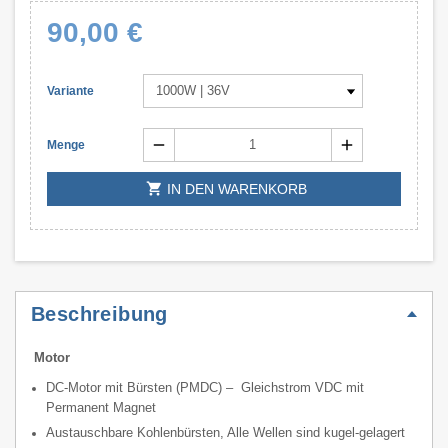
90,00 €
Variante
remove
add
Menge
shopping_cart
IN DEN WARENKORB
Beschreibung
Motor
DC-Motor mit Bürsten (PMDC) – Gleichstrom VDC mit
Permanent Magnet
Austauschbare Kohlenbürsten, Alle Wellen sind kugel-gelagert