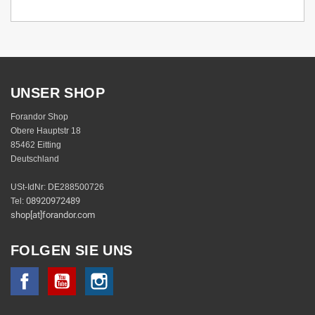
UNSER SHOP
Forandor Shop
Obere Hauptstr 18
85462 Eitting
Deutschland
USt-IdNr: DE288500726
08920972489
Tel:
shop[at]forandor.com
FOLGEN SIE UNS
Facebook
YouTube
Instagram