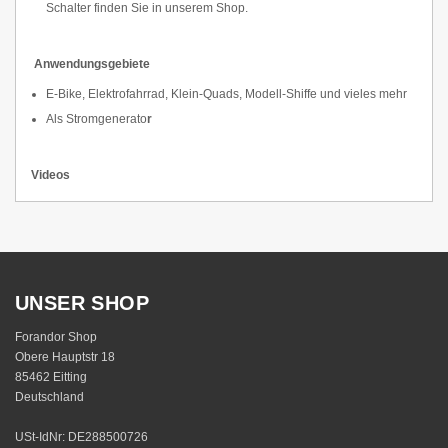
Schalter finden Sie in unserem Shop.
Anwendungsgebiete
E-Bike, Elektrofahrrad, Klein-Quads, Modell-Shiffe und vieles mehr
Als Stromgenerato
r
Videos
UNSER SHOP
Forandor Shop
Obere Hauptstr 18
85462 Eitting
Deutschland
USt-IdNr: DE288500726