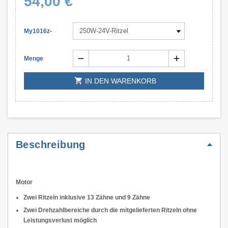
54,00 €
My1016z-
remove
add
Menge
shopping_cart
IN DEN WARENKORB
Beschreibung
Motor
Zwei Ritzeln inklusive 13 Zähne und 9 Zähne
Zwei Drehzahlbereiche durch die mitgelieferten Ritzeln ohne
Leistungsverlust möglich