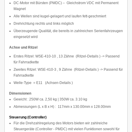
DC-Motor mit Bürsten (PMDC) – Gleichstrom VDC mit Permanent
Magnet
Alle Wellen sind kugel-gelagert und laufen fett-geschmiert
Drehrichtung rechts und links möglich
Überzeugende Qualität, die bereits in zahlreichen Serienfahrzeugen
eingesetzt wird
Achse und Ritzel
Erstes Ritzel: WSE-410-10 , 13 Zähne (
Ritzel-Details
) -> Passend
für Fahrradkette
Zweites Ritzel: WSE-410-3 , 9 Zähne (
Ritzel-Details
) -> Passend für
Fahrradkette
Welle-Type = E11 (
Achsen-Details
)
Dimensionen
Gewicht : 250W ca. 2,50 kg | 350W ca. 3.10 kg
Abmessungen (L x B x H) : 117mm x 130.00mm x 128.00mm
Steuerung (Controller)
Für die Drehzahlregelung des Motors bieten wir zahlreiche
Steuergeräte (Controller - PMDC) mit vielen Funktionen sowohl für