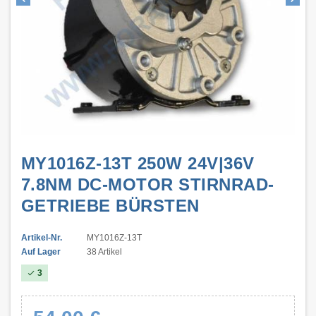
MY1016Z-13T 250W 24V|36V
7.8NM DC-MOTOR STIRNRAD-
GETRIEBE BÜRSTEN
Artikel-Nr.
MY1016Z-13T
Auf Lager
38 Artikel
3
check