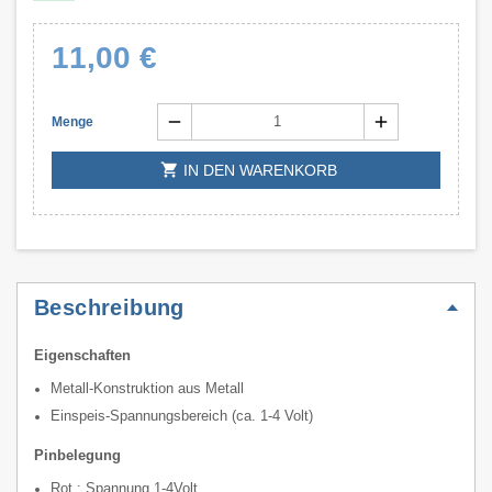
11,00 €
remove
add
Menge
shopping_cart
IN DEN WARENKORB
Beschreibung
Eigenschaften
Metall-Konstruktion aus Metall
Einspeis-Spannungsbereich (ca. 1-4 Volt)
Pinbelegung
Rot : Spannung 1-4Volt