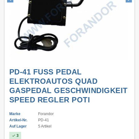
PD-41 FUSS PEDAL
ELEKTROAUTOS QUAD
GASPEDAL GESCHWINDIGKEIT
SPEED REGLER POTI
Marke
Forandor
Artikel-Nr.
PD-41
Auf Lager
5 Artikel
3
check