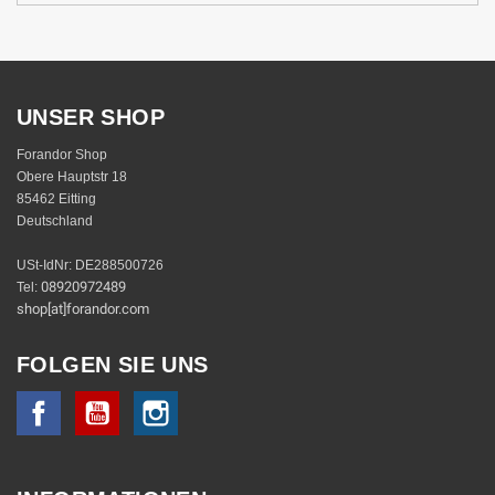
UNSER SHOP
Forandor Shop
Obere Hauptstr 18
85462 Eitting
Deutschland
USt-IdNr: DE288500726
08920972489
Tel:
shop[at]forandor.com
FOLGEN SIE UNS
Facebook
YouTube
Instagram